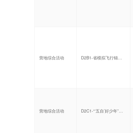
营地综合活动
D2B1-省模拟飞行锦标赛集训班
营地综合活动
D2C1-“‘五自’好少年”夏令营五日营