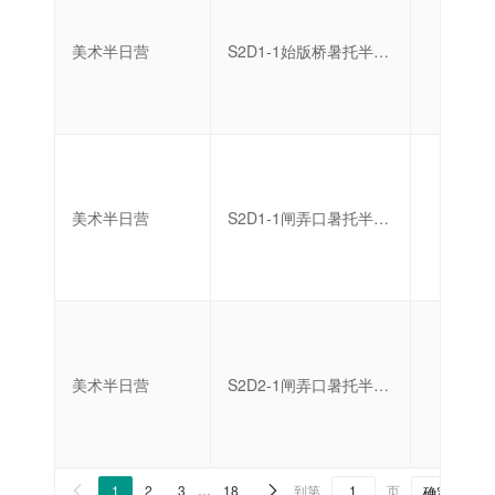
美术半日营
S2D1-1始版桥暑托半日营
启蒙
美术半日营
S2D1-1闸弄口暑托半日营
初级
美术半日营
S2D2-1闸弄口暑托半日营
启蒙
1
2
3
…
18
到第
页
共 


确定