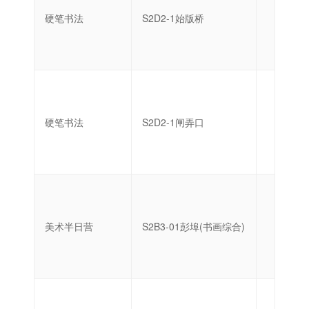
硬笔书法
S2D2-1始版桥
启蒙
硬笔书法
S2D2-1闸弄口
启蒙
美术半日营
S2B3-01彭埠(书画综合)
中级